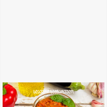
სლავური სამზარეულო