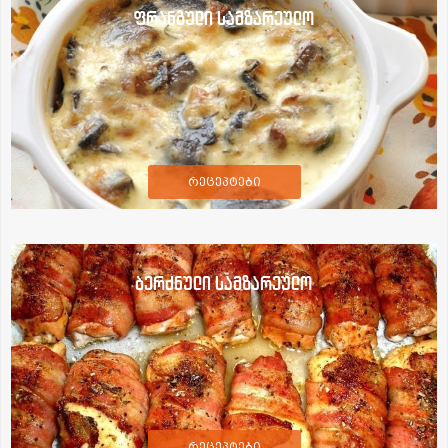
ფრანგული სამზარეულო
რეცეპტები
ბერძნული სამზარეულო
რეცეპტები