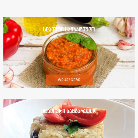
სლავური სამზარეულო
რეცეპტები
იტალიური სამზარეულო