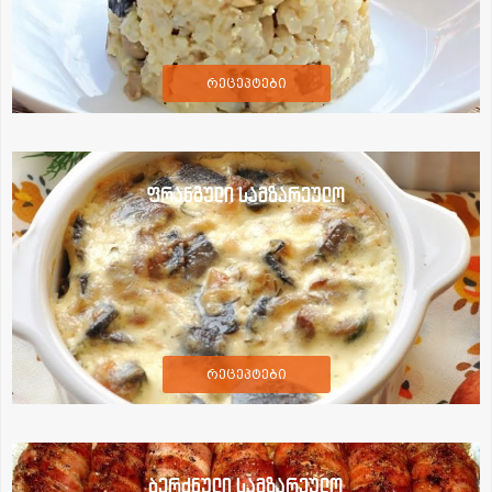
რეცეპტები
ფრანგული სამზარეულო
რეცეპტები
ბერძნული სამზარეულო