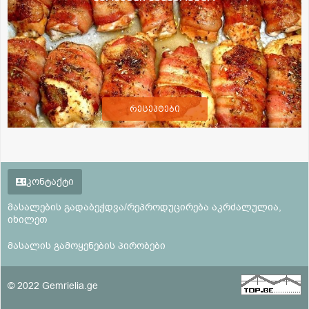
რეცეპტები
კონტაქტი
მასალების გადაბეჭდვა/რეპროდუცირება აკრძალულია,
იხილეთ
მასალის გამოყენების პირობები
© 2022 Gemrielia.ge