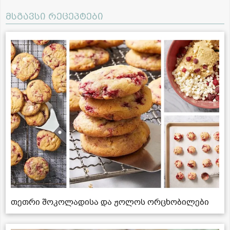
მსგავსი რეცეპტები
თეთრი შოკოლადისა და ჟოლოს ორცხობილები