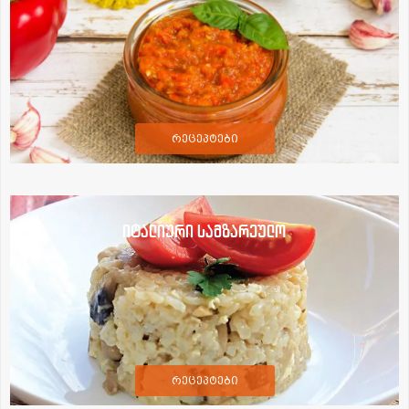
რეცეპტები
იტალიური სამზარეულო
რეცეპტები