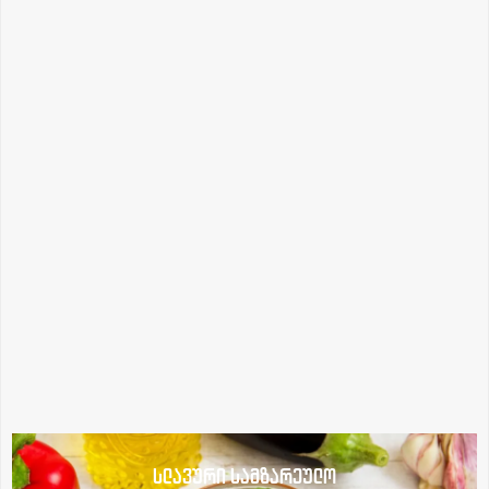
სლავური სამზარეულო