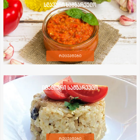
სლავური სამზარეულო
რეცეპტები
იტალიური სამზარეულო
რეცეპტები