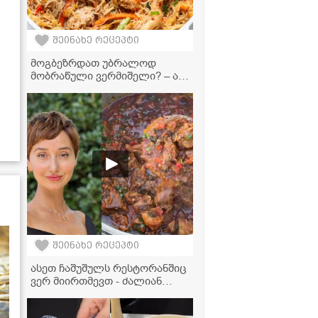
შეინახე რეცეპტი
მოგბეზრდათ უბრალოდ
მობრაწული ვერმიშელი? – აი,
საიდუმლო ინგრედიენტი,
რომელიც კერძს დაუვიწყარს
გახდის!
შეინახე რეცეპტი
ასეთ ჩაშუშულს რესტორანშიც
ვერ მიირთმევთ - ძალიან
გემრიელი და მარტივი
რეცეპტი, რომელიც ყველამ