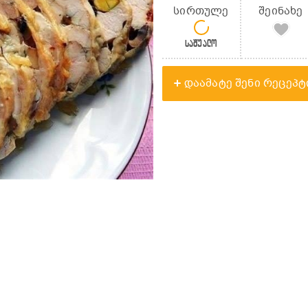
სირთულე
შეინახე
საშუალო
დაამატე შენი რეცეპტ