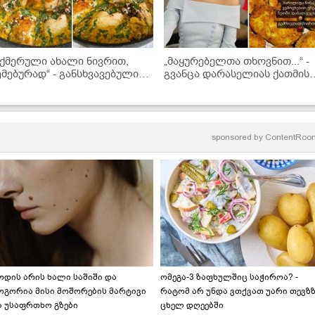
შქმერული ახალი ნივრით,
„მაყურებელთა თხოვნით...“ -
ემებურად“ - განსხვავებული
გვანცა დარასელიას ქათმის
ეცეპტი ელგა ტაბატაძისგან
კატლეტები
sponsored by
ContentRoo
ოდის არის ხალი საშიში და
ომეგა-3 ზაფხულშიც საჭიროა? -
ოგორია მისი მოშორების მარტივი
რატომ არ უნდა ვთქვათ უარი თევზ
ა უსაფრთხო გზები
ცხელ დღეებში