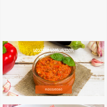
სლავური სამზარეულო
რეცეპტები