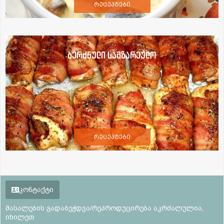
რეცეპტები
ბერძნული სამზარეულო
რეცეპტები
კონტაქტი
მასალების გადაბეჭდვა/რეპროდუცირება აკრძალულია,
იხილეთ