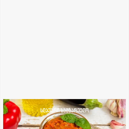
სლავური სამზარეულო