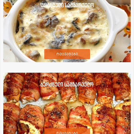
ფრანგული სამზარეულო
რეცეპტები
ბერძნული სამზარეულო
რეცეპტები