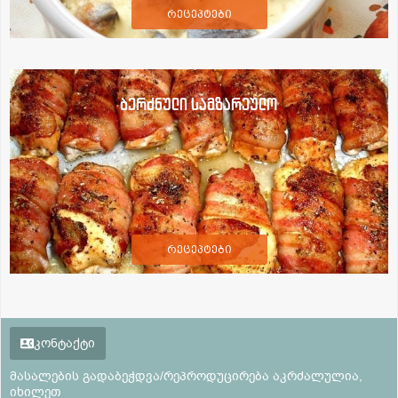
რეცეპტები
ბერძნული სამზარეულო
რეცეპტები
კონტაქტი
მასალების გადაბეჭდვა/რეპროდუცირება აკრძალულია,
იხილეთ