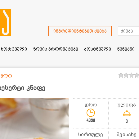
ინგრედიენტებით ძიება
ხორცეული
ზღვის პროდუქტები
ბოსტნეული
წვნიანი
რეულო
ესერტი კნაფე
დრო
ულუფა
45წთ
0
სირთულე
შეინახე