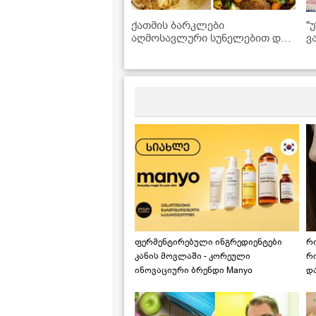
ქათმის ბარკლები
"
აღმოსავლური სუნელებით და
ვ
ჩირით - საოცრად ნაზი და
ვ
წვნიანი კერძი
ფერმენტირებული ინგრედიენტები
რ
კანის მოვლაში - კორეული
რ
ინოვაციური ბრენდი Manyo
დ
საქართველოშია