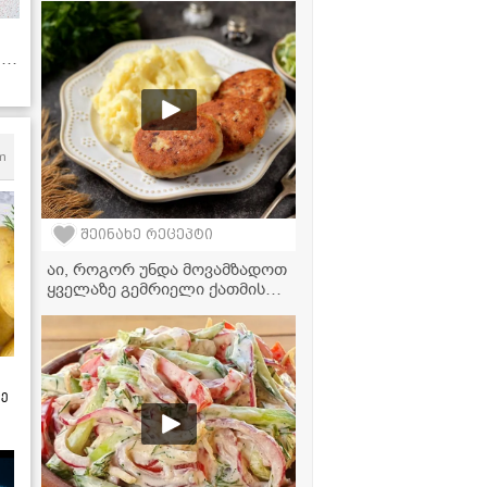
ძალიან ჰგავს!
ი
m
შეინახე რეცეპტი
აი, როგორ უნდა მოვამზადოთ
ყველაზე გემრიელი ქათმის
კატლეტები!
ზე