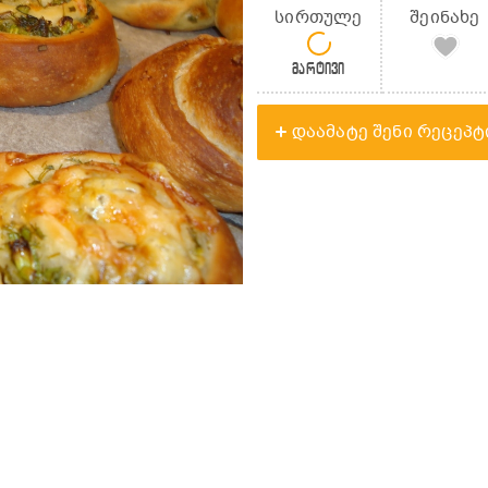
სირთულე
შეინახე
მარტივი
დაამატე შენი რეცეპტ