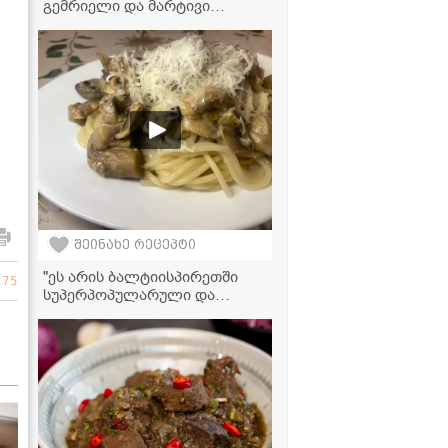
გემრიელი და მარტივი
საზაფხულო სალათა
შეინახე რეცეპტი
"ეს არის ბალტიისპირეთში
275
სუპერპოპულარული და
უგემრიელესი სოუსი,
რომელიც შეგიძლიათ
მიირთვათ ხორცთან,
პასტასთან და სხვა
პროდუქტებთან ერთად, მის
მოსამზადებლად კი
რამდენიმე წუთი
დაგჭირდებათ" -