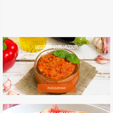
სლავური სამზარეულო
რეცეპტები