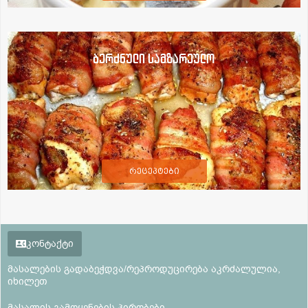
ბერძნული სამზარეულო
რეცეპტები
კონტაქტი
მასალების გადაბეჭდვა/რეპროდუცირება აკრძალულია,
იხილეთ
მასალის გამოყენების პირობები