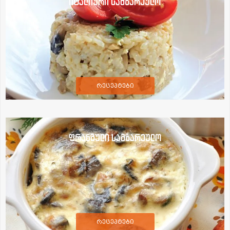
იტალიური სამზარეულო
რეცეპტები
ფრანგული სამზარეულო
რეცეპტები