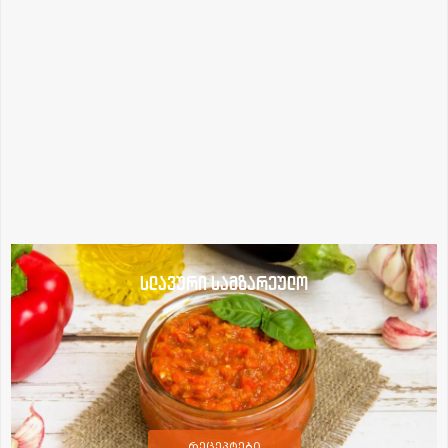
სლავური სამზარეულო
რეცეპტები