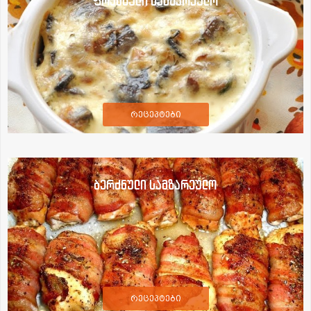
ფრანგული სამზარეულო
რეცეპტები
ბერძნული სამზარეულო
რეცეპტები