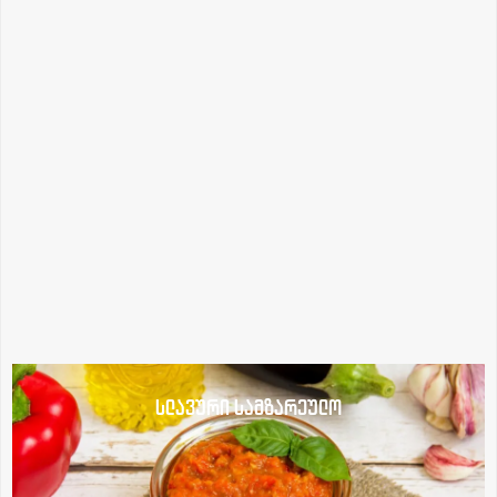
სლავური სამზარეულო