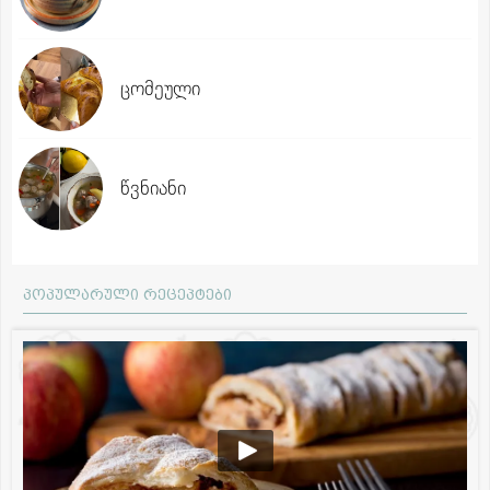
ცომეული
წვნიანი
პოპულარული რეცეპტები