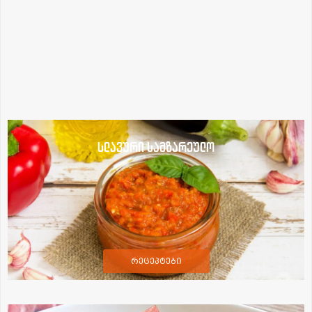
სლავური სამზარეულო
რეცეპტები