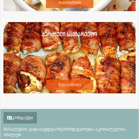
რეცეპტები
ბერძნული სამზარეულო
რეცეპტები
კონტაქტი
მასალების გადაბეჭდვა/რეპროდუცირება აკრძალულია,
იხილეთ