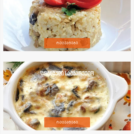
რეცეპტები
ფრანგული სამზარეულო
რეცეპტები