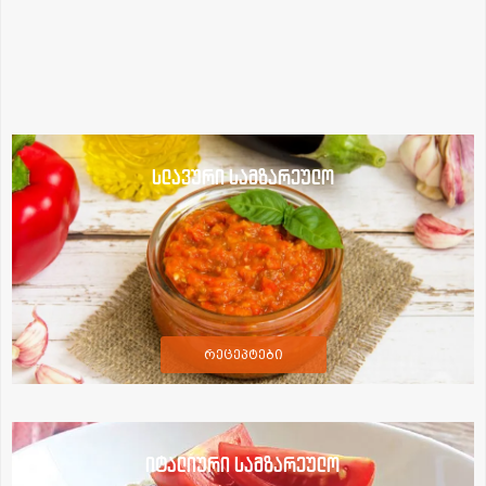
სლავური სამზარეულო
რეცეპტები
იტალიური სამზარეულო