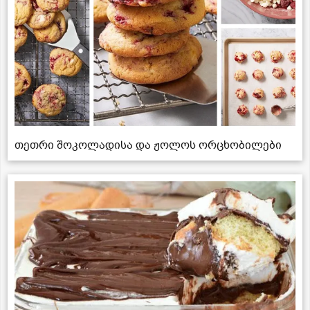
თეთრი შოკოლადისა და ჟოლოს ორცხობილები