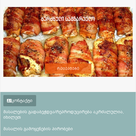
ბერძნული სამზარეულო
რეცეპტები
კონტაქტი
მასალების გადაბეჭდვა/რეპროდუცირება აკრძალულია,
იხილეთ
მასალის გამოყენების პირობები