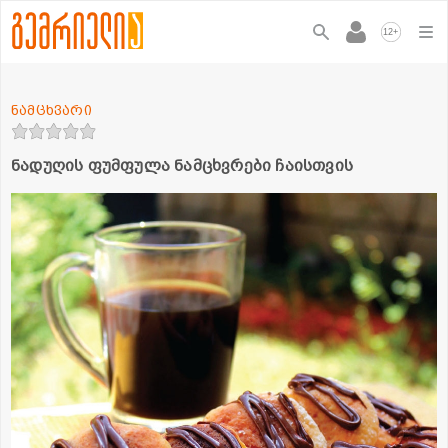
+
12
ნამცხვარი
ნადუღის ფუმფულა ნამცხვრები ჩაისთვის