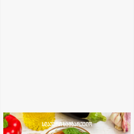
სლავური სამზარეულო