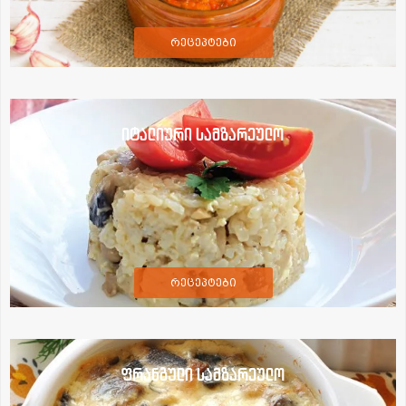
რეცეპტები
იტალიური სამზარეულო
რეცეპტები
ფრანგული სამზარეულო