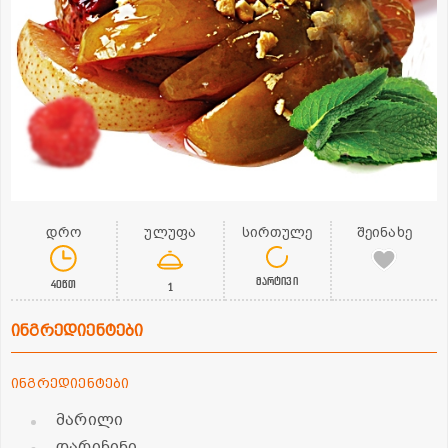
დრო
ულუფა
სირთულე
შეინახე
მარტივი
40წთ
1
ინგრედიენტები
ინგრედიენტები
მარილი
დარიჩინი