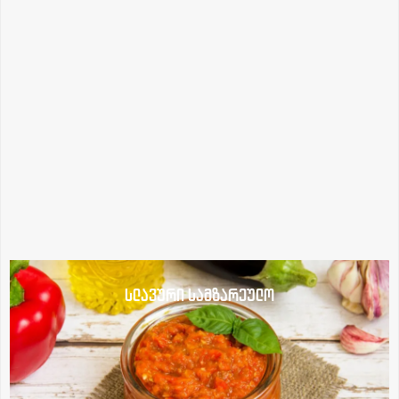
სლავური სამზარეულო