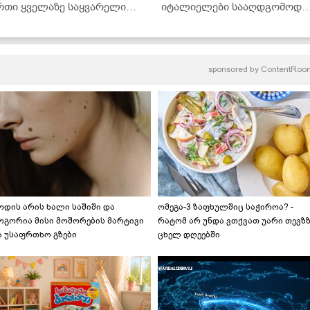
რთი ყველაზე საყვარელი
იტალიელები სააღდგომოდ
ასახემსებელი, რომელიც
ამზადებენ ხოლმე" -
ასწაულად გემრიელია!" -
მკითხველის რეცეპტი
როსტინი სპეკითა და
ოცარელათი
sponsored by
ContentRoo
ოდის არის ხალი საშიში და
ომეგა-3 ზაფხულშიც საჭიროა? -
ოგორია მისი მოშორების მარტივი
რატომ არ უნდა ვთქვათ უარი თევზ
ა უსაფრთხო გზები
ცხელ დღეებში