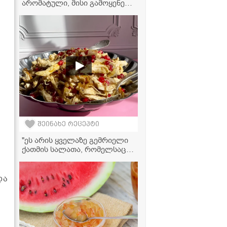
არომატული, მისი გამოყენება
შეგიძლიათ ნებისმიერი ტიპის
კერძთან და სალათასთან" -
პამიდვრის მარინადი
შეინახე რეცეპტი
"ეს არის ყველაზე გემრიელი
ქათმის სალათა, რომელსაც
ბროწეული და ნიგოზი ძალიან
უხდება" - ვიდეორეცეპტი
და