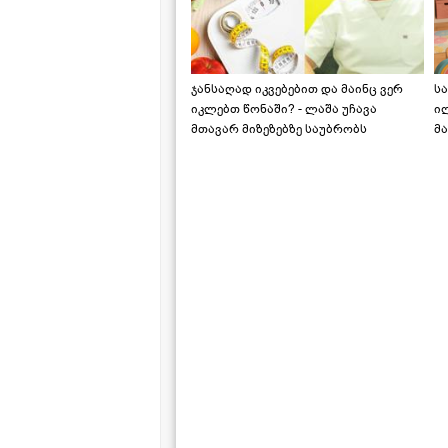
ჯანსაღად იკვებებით და მაინც ვერ
ს
იკლებთ წონაში? - ლაშა უჩავა
ი
მთავარ მიზეზებზე საუბრობს
მა
"ს
ს