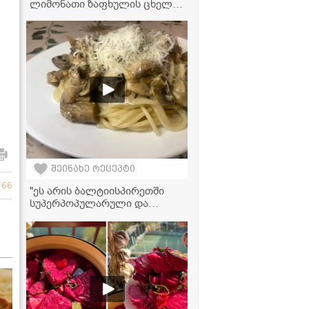
ლიმონათი ზაფხულის ცხელი
დღეებისთვის - მზადდება 15
წუთში!
შეინახე რეცეპტი
766
"ეს არის ბალტიისპირეთში
სუპერპოპულარული და
უგემრიელესი სოუსი,
რომელიც შეგიძლიათ
მიირთვათ ხორცთან,
პასტასთან და სხვა
პროდუქტებთან ერთად, მის
მოსამზადებლად კი
რამდენიმე წუთი
დაგჭირდებათ" -