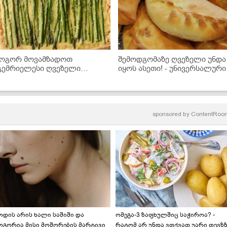
ოგორ მოვამზადოთ
შემოდგომაზე ღვეზელი უნდა
გემრიელესი ღვეზელი
იყოს ასეთი! - უნივერსალური
ატაცურით და ყველით
ცომი, რომელშიც ნებისმიერ
შიგთავსის მოთავსებას
შეძლებთ
sponsored by
ContentRoo
ოდის არის ხალი საშიში და
ომეგა-3 ზაფხულშიც საჭიროა? -
ოგორია მისი მოშორების მარტივი
რატომ არ უნდა ვთქვათ უარი თევზ