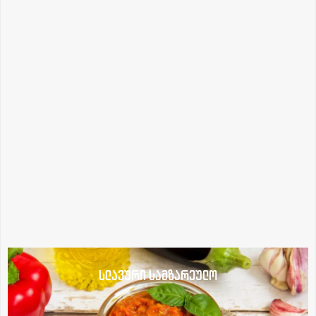
სლავური სამზარეულო