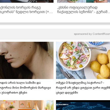
აქონლის ხორცის რაგუ
„ვხსნი ოფიციალურად
ნიკორას“ ნედლი ხორცით (+
ჩაქაფულის სეზონს“ - გურამ
ანსაკუთრებული ტარხუნის
ბაღდოშვილი ჩაქაფულის
ასტის რეცეპტი)
რეცეპტს გვიზიარებს
sponsored by
ContentRoo
ოდის არის ხალი საშიში და
ომეგა-3 ზაფხულშიც საჭიროა? -
ოგორია მისი მოშორების მარტივი
რატომ არ უნდა ვთქვათ უარი თევზ
ა უსაფრთხო გზები
ცხელ დღეებში