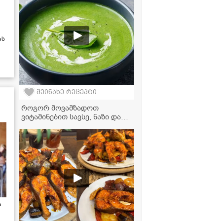
ას
შეინახე რეცეპტი
როგორ მოვამზადოთ
ვიტამინებით სავსე, ნაზი და
ჯანსაღი სადილი სულ რაღაც
20 წუთში - ისპანახის კრემ-
სუპის რეცეპტი
ა