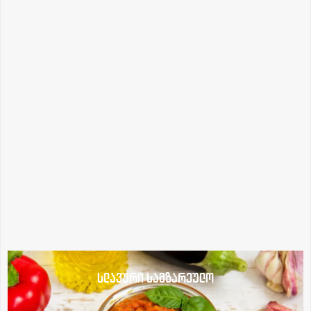
სლავური სამზარეულო