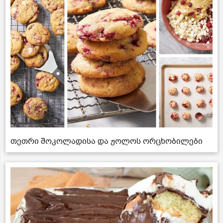
თეთრი შოკოლადისა და ჟოლოს ორცხობილები