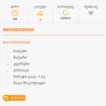
დრო
ულუფა
სირთულე
შეინახე
მარტივი
1წთ
6
ინგრედიენტები
ინგრედიენტები
ნაღები
შაქარი
კვერცხი
კონიაკი
ხსნადი ყავა 1 სკ
შავი შოკოლადი
ტაბულა