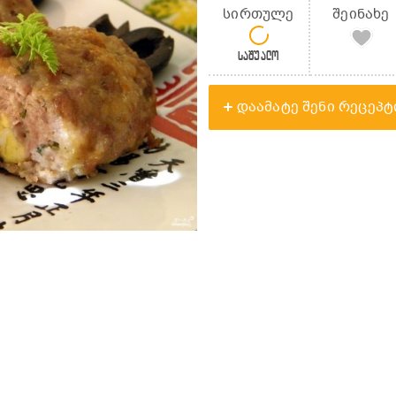
სირთულე
შეინახე
საშუალო
დაამატე შენი რეცეპტ