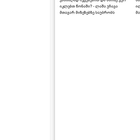
ჯანსაღად იკვებებით და მაინც ვერ
ს
იკლებთ წონაში? - ლაშა უჩავა
ი
მთავარ მიზეზებზე საუბრობს
მა
"ს
ს