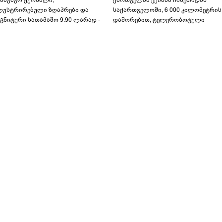
აბავშვო ჟურნალი,
ქართველმა ექიმმა ჩინეთიდან
ლუსტრირებული ზღაპრები და
საქართველოში, 6 000 კილომეტრის
გნიტური სათამაშო 9.90 ლარად -
დაშორებით, ტელერობოტული
აბავშვო კარუსელში" ზღაპრების
ოპერაცია ჩაატარა - ისტორია
ერია დაიწყო
დაწერილია