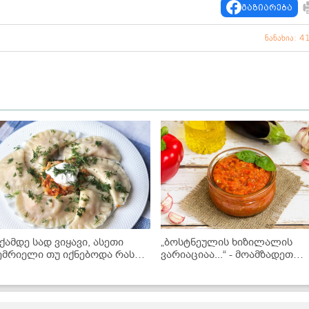
გაზიარება
ნანახია: 4
აქამდე სად ვიყავი, ასეთი
„ბოსტნეულის ხიზილალის
ემრიელი თუ იქნებოდა რას
ვარიაციაა...“ - მოამზადეთ
არმოვიდგენდი...
ბადრიჯნის „აივარი“ სერბულ
უცილებლად სცადეთ თუ
ზამთრისთვის
ქამდე არ მოგიმზადებიათ" -
ვარენიკები" კომბოსტოს