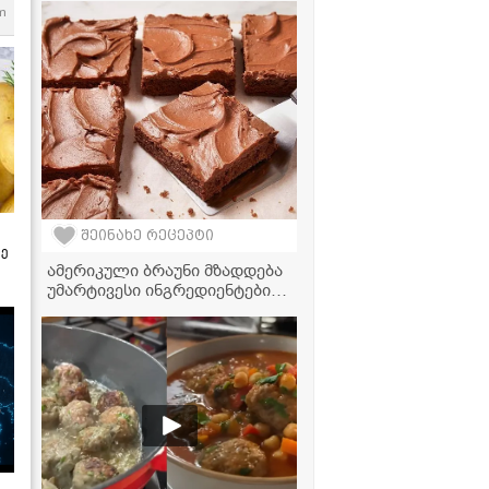
m
შეინახე რეცეპტი
ზე
ამერიკული ბრაუნი მზადდება
უმარტივესი ინგრედიენტებით,
რომლებიც ყოველთვის
მოიპოვება სამზარეულოში