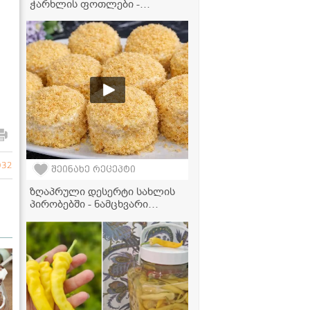
ჭარხლის ფოთლები -
უგემრიელესი და ვიტამინებით
სავსე კერძი სულ რაღაც 20
წუთში!
032
შეინახე რეცეპტი
ზღაპრული დესერტი სახლის
პირობებში - ნამცხვარი
ციყვის მარტივი რეცეპტი,
რომელიც ყველას გამოუვა!