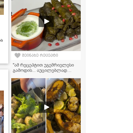
ას
შეინახე რეცეპტი
"ამ რეცეპტით უგემრიელესი
გამოდის... აუცილებლად
სცადეთ მომზადება!" - ტოლმა
ვაზის ფოთოლში კომშითა და
ჯინჯერით