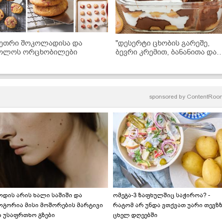
ეთრი შოკოლადისა და
"დესერტი ცხობის გარეშე,
ოლოს ორცხობილები
ბევრი კრემით, ბანანითა და
შოკოლადით... მზადდება
ძალიან მარტივად და არის
უგემრიელესი!" - ნამცხვრის
ვიდეორეცეპტი
sponsored by
ContentRoo
ოდის არის ხალი საშიში და
ომეგა-3 ზაფხულშიც საჭიროა? -
ოგორია მისი მოშორების მარტივი
რატომ არ უნდა ვთქვათ უარი თევზ
ა უსაფრთხო გზები
ცხელ დღეებში