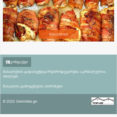
რეცეპტები
კონტაქტი
მასალების გადაბეჭდვა/რეპროდუცირება აკრძალულია,
იხილეთ
მასალის გამოყენების პირობები
© 2022 Gemrielia.ge