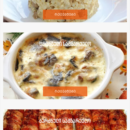
რეცეპტები
ფრანგული სამზარეულო
რეცეპტები
ბერძნული სამზარეულო