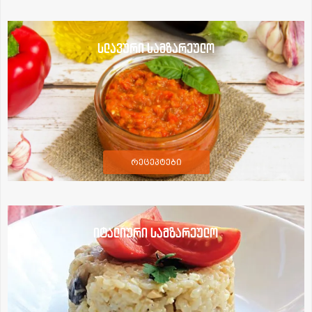
სლავური სამზარეულო
რეცეპტები
იტალიური სამზარეულო