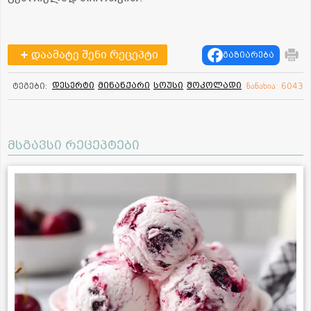
დაამატე შენი რეცეპტი
გაზიარება
დესერტი
მინანქარი
სოუსი
შოკოლადი
ტეგები:
ნანახია: 6043
მსგავსი რეცეპტები