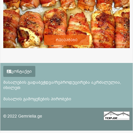
რეცეპტები
კონტაქტი
მასალების გადაბეჭდვა/რეპროდუცირება აკრძალულია,
იხილეთ
მასალის გამოყენების პირობები
© 2022 Gemrielia.ge