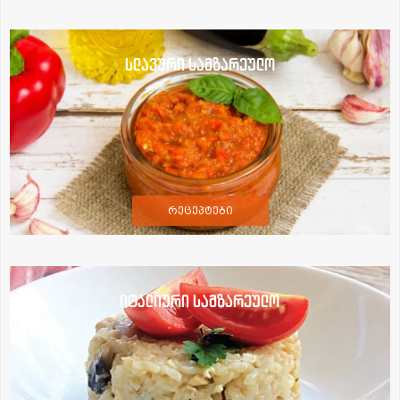
სლავური სამზარეულო
რეცეპტები
იტალიური სამზარეულო