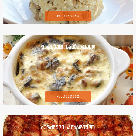
რეცეპტები
ფრანგული სამზარეულო
რეცეპტები
ბერძნული სამზარეულო