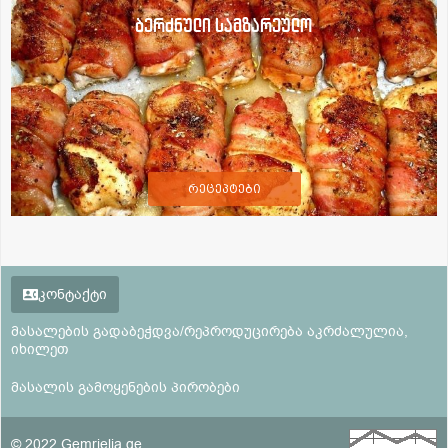
ბერძნული სამზარეულო
რეცეპტები
კონტაქტი
მასალების გადაბეჭდვა/რეპროდუცირება აკრძალულია,
იხილეთ
მასალის გამოყენების პირობები
© 2022 Gemrielia.ge