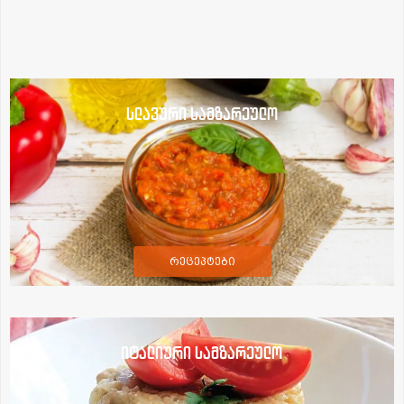
სლავური სამზარეულო
რეცეპტები
იტალიური სამზარეულო