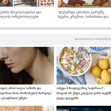
ეთრი შოკოლადისა და
"დესერტი ცხობის გარეშე,
ოლოს ორცხობილები
ბევრი კრემით, ბანანითა და
შოკოლადით... მზადდება
ძალიან მარტივად და არის
უგემრიელესი!" - ნამცხვრის
ვიდეორეცეპტი
sponsored by
ContentRoo
ოდის არის ხალი საშიში და
ომეგა-3 ზაფხულშიც საჭიროა? -
ოგორია მისი მოშორების მარტივი
რატომ არ უნდა ვთქვათ უარი თევზ
ა უსაფრთხო გზები
ცხელ დღეებში