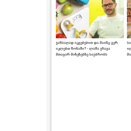
ჯანსაღად იკვებებით და მაინც ვერ
ს
იკლებთ წონაში? - ლაშა უჩავა
ი
მთავარ მიზეზებზე საუბრობს
მა
"ს
ს