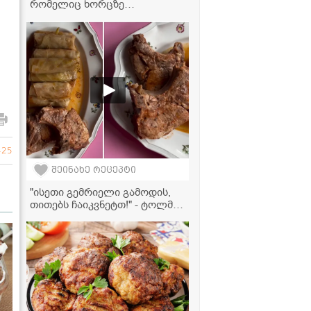
რომელიც ხორცზე
გემრიელია! - სოკოს ხარჩოს
ა
მარტივი რეცეპტი
425
შეინახე რეცეპტი
"ისეთი გემრიელი გამოდის,
თითებს ჩაიკვნეტთ!" - ტოლმა
ღორის ჩალაღაჯით