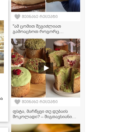
შეინახე რეცეპტი
"ამ ცომით შეგიძლიათ
გამოაცხოთ როგორც
ხაჭაპური და ლობიანი, ასევე
ნაპოლეონის ფირფიტებიც" -
უნივერსალური ფენოვანი
ცომის ვიდეორეცეპტი
ას
შეინახე რეცეპტი
ფსტა, მარწყვი თუ დუბაის
შოკოლადი? – შიგთავსიანი
პასკები, რომლებმაც
სოციალური ქსელები