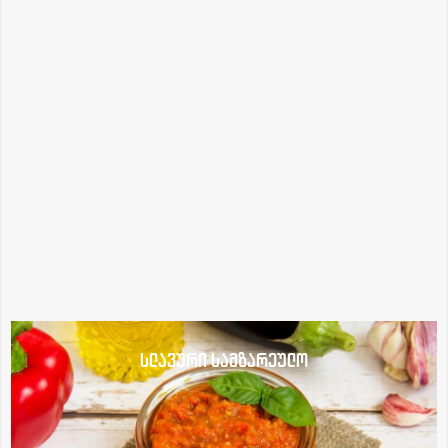
სლავური სამზარეულო