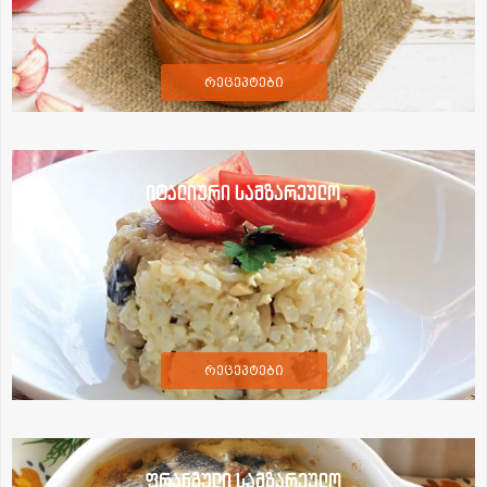
რეცეპტები
იტალიური სამზარეულო
რეცეპტები
ფრანგული სამზარეულო