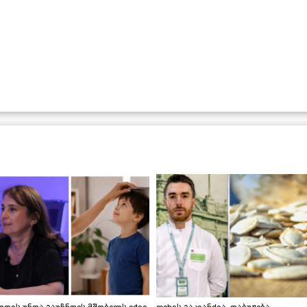
დის უნდა გაუჩნდეს მშობელს ეჭვი,
ფეხის გაკვანძვა, დაბუჟება,