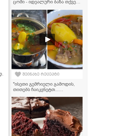
ცომი - იდეალური ბაზა თქვენი
საყვარელი ხაჭაპურის,
კრუასანებისა და
ნამცხვრებისთვის!
დ.
შეინახე რეცეპტი
"ისეთი გემრიელი გამოდის,
თითებს ჩაიკვნეტთ...
აუცილებლად ჩაინიშნეთ ეს
რეცეპტი!" - საქონლის ხორცის
წვნიანი ბოსტნეულთან ერთად