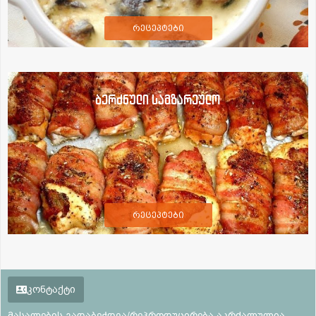
რეცეპტები
ბერძნული სამზარეულო
რეცეპტები
კონტაქტი
მასალების გადაბეჭდვა/რეპროდუცირება აკრძალულია,