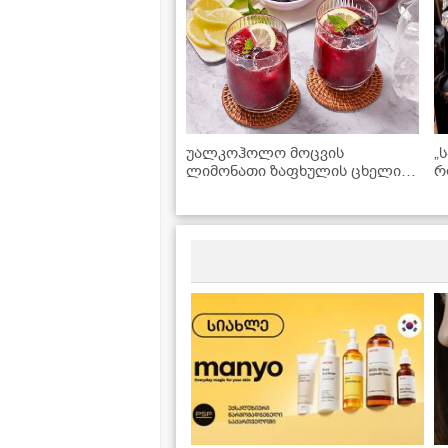
უალკოჰოლო მოცვის
„
ლიმონათი ზაფხულის ცხელი
რ
დღეებისთვის - მზადდება 15
მ
წუთში!