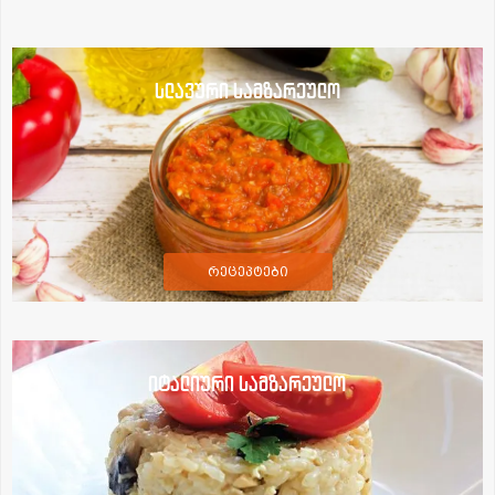
სლავური სამზარეულო
რეცეპტები
იტალიური სამზარეულო