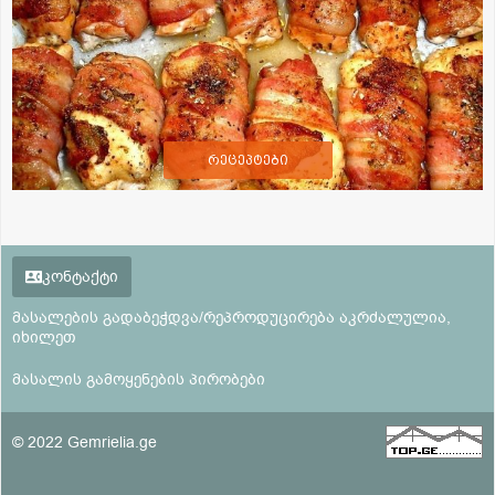
რეცეპტები
კონტაქტი
მასალების გადაბეჭდვა/რეპროდუცირება აკრძალულია,
იხილეთ
მასალის გამოყენების პირობები
© 2022 Gemrielia.ge