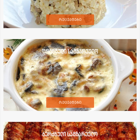
რეცეპტები
ფრანგული სამზარეულო
რეცეპტები
ბერძნული სამზარეულო