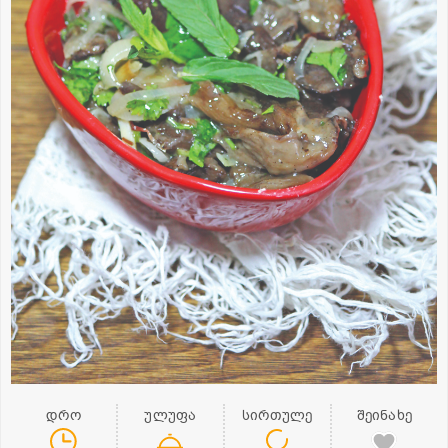
დრო
ულუფა
სირთულე
შეინახე