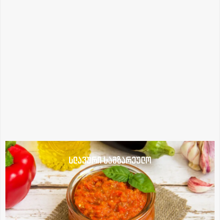
სლავური სამზარეულო