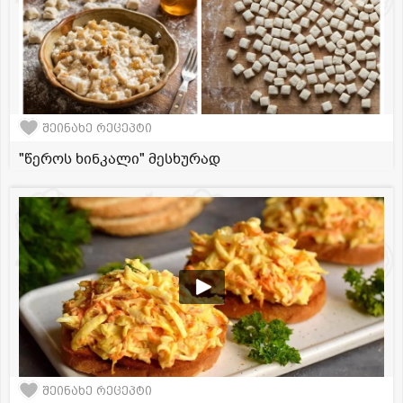
შეინახე რეცეპტი
"წეროს ხინკალი" მესხურად
შეინახე რეცეპტი