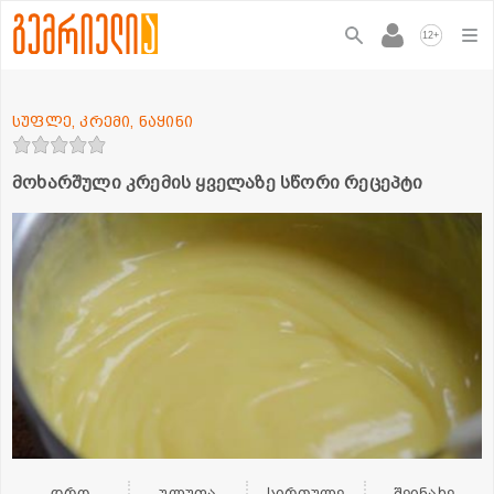
+
12
სუფლე, კრემი, ნაყინი
მოხარშული კრემის ყველაზე სწორი რეცეპტი
დრო
ულუფა
სირთულე
შეინახე