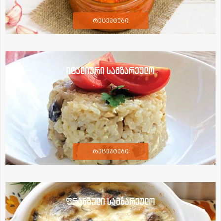
რეცეპტები
იტალიური სამზარეულო
რეცეპტები
ფრანგული სამზარეულო