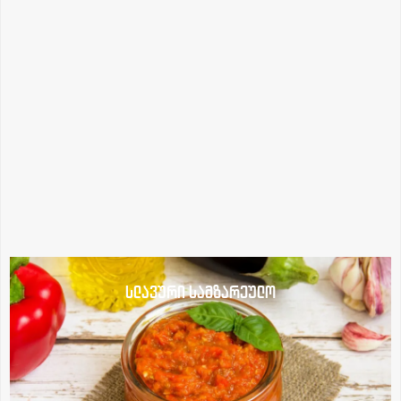
სლავური სამზარეულო