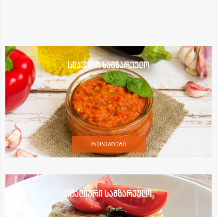
სლავური სამზარეულო
რეცეპტები
იტალიური სამზარეულო