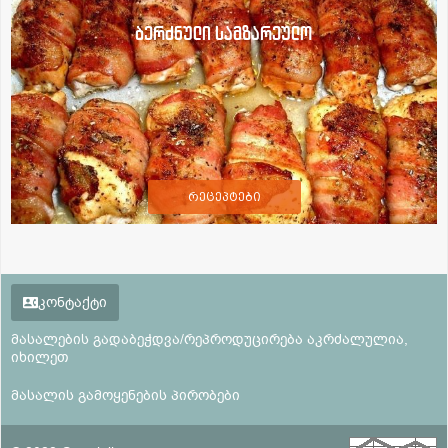
ბერძნული სამზარეულო
რეცეპტები
კონტაქტი
მასალების გადაბეჭდვა/რეპროდუცირება აკრძალულია,
იხილეთ
მასალის გამოყენების პირობები