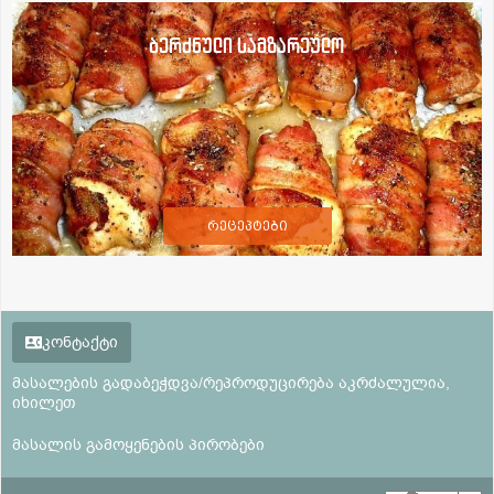
ბერძნული სამზარეულო
რეცეპტები
კონტაქტი
მასალების გადაბეჭდვა/რეპროდუცირება აკრძალულია,
იხილეთ
მასალის გამოყენების პირობები