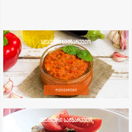
სლავური სამზარეულო
რეცეპტები
იტალიური სამზარეულო