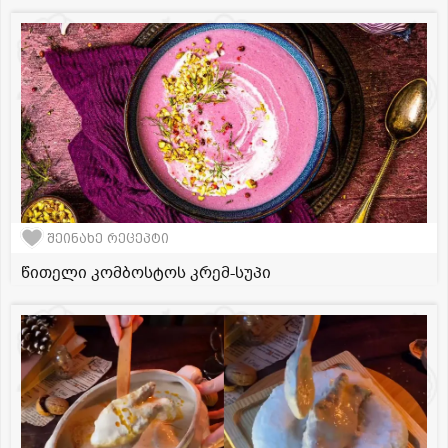
შეინახე რეცეპტი
წითელი კომბოსტოს კრემ-სუპი