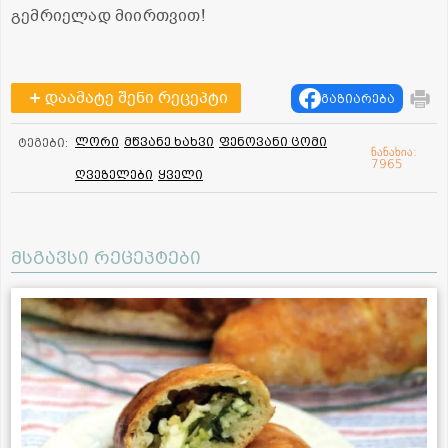
გემრიელად მიირთვით!
დაამატე შენი რეცეპტი
გაზიარება
ლორი
მწვანე ხახვი
ფენოვანი ცომი
ტეგები:
ნანახია:
7965
ღვეზელები
ყველი
მსგავსი რეცეპტები