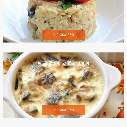
რეცეპტები
ფრანგული სამზარეულო
რეცეპტები