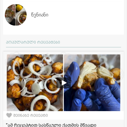
წვნიანი
პოპულარული რეცეპტები
შეინახე რეცეპტი
"ამ რეცეპტით სასწაული ქათმის მწვადი