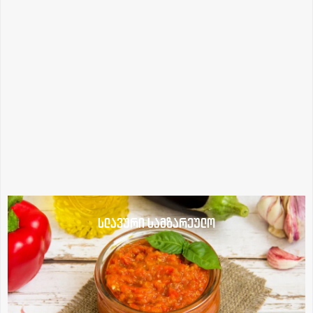
სლავური სამზარეულო