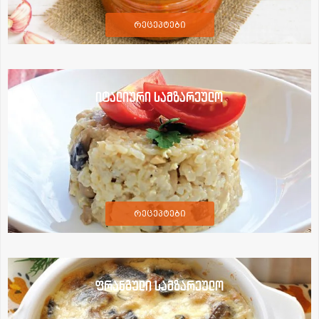
რეცეპტები
იტალიური სამზარეულო
რეცეპტები
ფრანგული სამზარეულო