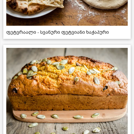
ფეტვრაალი - სვანური ფეტვიანი ხაჭაპური