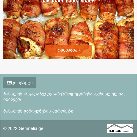
ბერძნული სამზარეულო
რეცეპტები
კონტაქტი
მასალების გადაბეჭდვა/რეპროდუცირება აკრძალულია,
იხილეთ
მასალის გამოყენების პირობები
© 2022 Gemrielia.ge