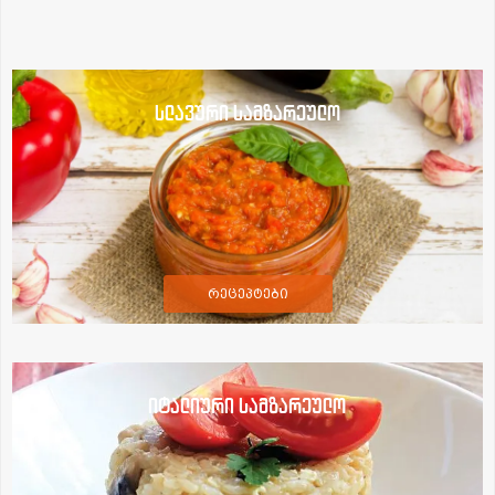
სლავური სამზარეულო
რეცეპტები
იტალიური სამზარეულო