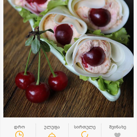
დრო
ულუფა
სირთულე
შეინახე