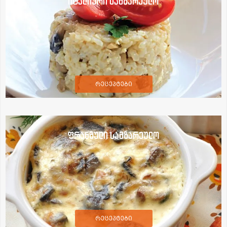
იტალიური სამზარეულო
რეცეპტები
ფრანგული სამზარეულო
რეცეპტები