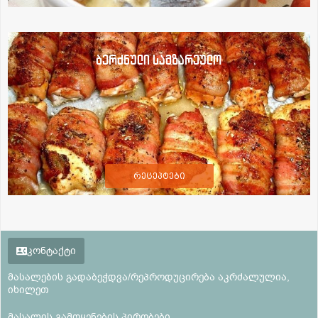
ბერძნული სამზარეულო
რეცეპტები
კონტაქტი
მასალების გადაბეჭდვა/რეპროდუცირება აკრძალულია,
იხილეთ
მასალის გამოყენების პირობები