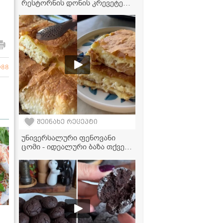
რესტორნის დონის კრევეტები
სახლში - ძალიან მარტივი და
გემრიელი რეცეპტი
988
შეინახე რეცეპტი
უნივერსალური ფენოვანი
ცომი - იდეალური ბაზა თქვენი
საყვარელი ხაჭაპურის,
კრუასანებისა და
ნამცხვრებისთვის!