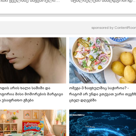
რთი ყველაზე საყვარელი
იტალიელები სააღდგომოდ
ასახემსებელი, რომელიც
ამზადებენ ხოლმე" -
ასწაულად გემრიელია!" -
მკითხველის რეცეპტი
როსტინი სპეკითა და
ოცარელათი
sponsored by
ContentRoo
ოდის არის ხალი საშიში და
ომეგა-3 ზაფხულშიც საჭიროა? -
ოგორია მისი მოშორების მარტივი
რატომ არ უნდა ვთქვათ უარი თევზ
ა უსაფრთხო გზები
ცხელ დღეებში