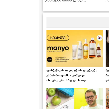
გამოდის სასწაულად
ე
გემრიელი!" - კარბონარას
წ
ვიდეორეცეპტი
ს
კ
მ
ფერმენტირებული ინგრედიენტები
რ
კანის მოვლაში - კორეული
რ
ინოვაციური ბრენდი Manyo
დ
საქართველოშია