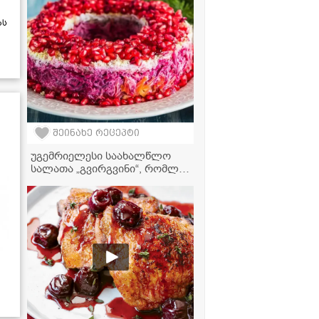
მკითხველის ვიდეორეცეპტი
ას
შეინახე რეცეპტი
უგემრიელესი საახალწლო
სალათა „გვირგვინი“, რომლის
მომზადებასაც ყველა
შეძლებს!