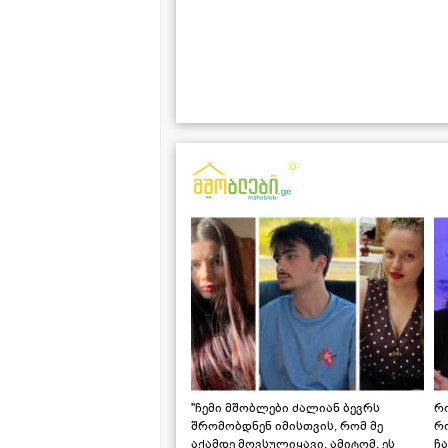
"ჩემი მშობლები ძალიან ბევრს
რო
შრომობდნენ იმისთვის, რომ მე
რ
აქამდე მოვსულიყავი. ამიტომ, ეს
ჩა