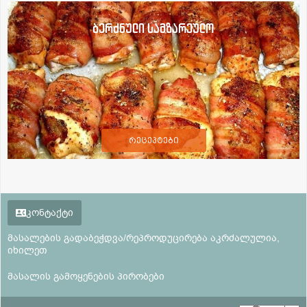
ბერძნული სამზარეულო
რეცეპტები
კონტაქტი
მასალების გადაბეჭდვა/რეპროდუცირება აკრძალულია,
იხილეთ
მასალის გამოყენების პირობები