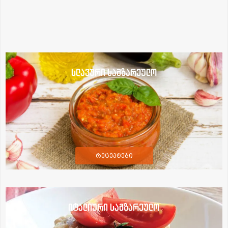
სლავური სამზარეულო
რეცეპტები
იტალიური სამზარეულო