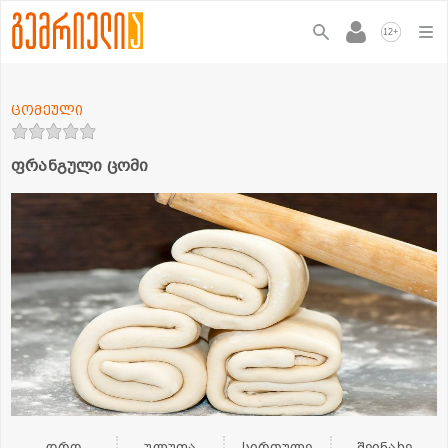
+
12
ცომეული
ფრანგული ცომი
დრო
ულუფა
სირთულე
შეინახე