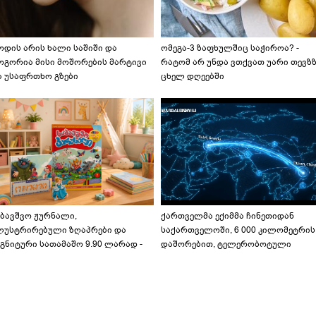
ოდის არის ხალი საშიში და
ომეგა-3 ზაფხულშიც საჭიროა? -
ოგორია მისი მოშორების მარტივი
რატომ არ უნდა ვთქვათ უარი თევზ
ა უსაფრთხო გზები
ცხელ დღეებში
აბავშვო ჟურნალი,
ქართველმა ექიმმა ჩინეთიდან
ლუსტრირებული ზღაპრები და
საქართველოში, 6 000 კილომეტრის
გნიტური სათამაშო 9.90 ლარად -
დაშორებით, ტელერობოტული
აბავშვო კარუსელში" ზღაპრების
ოპერაცია ჩაატარა - ისტორია
ერია დაიწყო
დაწერილია