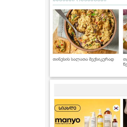
თინუსის სალათა მექსიკურად
თ
წ
გ
ყ