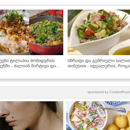
ევზი ტილაპია პომიდვრის
სწრაფი და გემრიელი სალა
ვენში - ძალიან მარტივი და
თინუსით - იდეალურია, როც
ემრიელი ვახშამი, რომელიც
რამე მსუბუქი გინდა!
ველას მოეწონება
sponsored by
ContentRoo