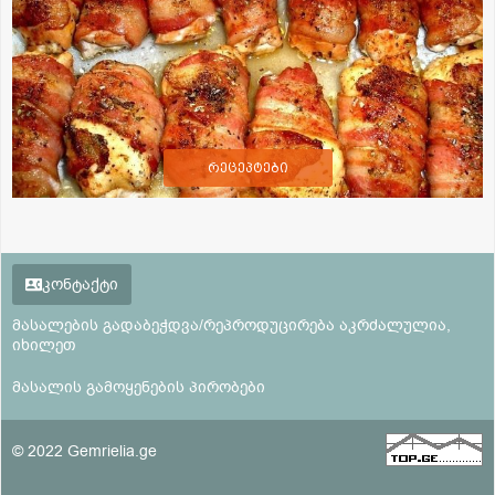
რეცეპტები
კონტაქტი
მასალების გადაბეჭდვა/რეპროდუცირება აკრძალულია,
იხილეთ
მასალის გამოყენების პირობები
© 2022 Gemrielia.ge