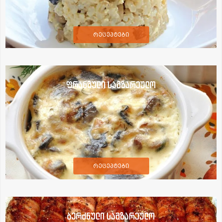
რეცეპტები
ფრანგული სამზარეულო
რეცეპტები
ბერძნული სამზარეულო