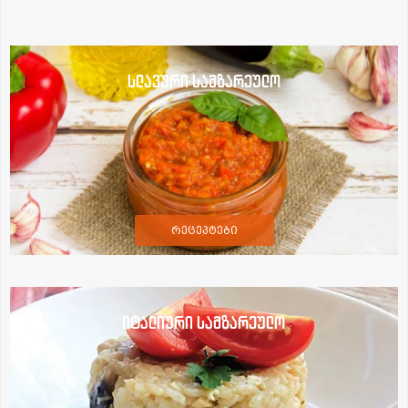
სლავური სამზარეულო
რეცეპტები
იტალიური სამზარეულო