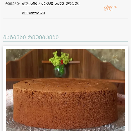
ბლინები
კრეპი
ნუში
ტორტი
ტეგები:
ნანახია:
6761
შოკოლადი
მსგავსი რეცეპტები