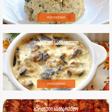
რეცეპტები
ფრანგული სამზარეულო
რეცეპტები
ბერძნული სამზარეულო