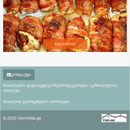
რეცეპტები
კონტაქტი
მასალების გადაბეჭდვა/რეპროდუცირება აკრძალულია,
იხილეთ
მასალის გამოყენების პირობები
© 2022 Gemrielia.ge