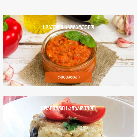
სლავური სამზარეულო
რეცეპტები
იტალიური სამზარეულო